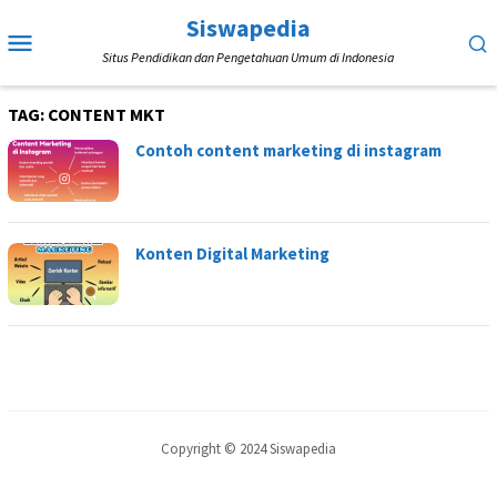
Loncat
Siswapedia
Menu
ke
Situs Pendidikan dan Pengetahuan Umum di Indonesia
Mobile
konten
TAG:
CONTENT MKT
Contoh content marketing di instagram
Konten Digital Marketing
Copyright © 2024 Siswapedia