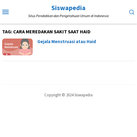
Loncat
Siswapedia
Menu
ke
Situs Pendidikan dan Pengetahuan Umum di Indonesia
Mobile
konten
TAG:
CARA MEREDAKAN SAKIT SAAT HAID
Gejala Menstruasi atau Haid
Copyright © 2024 Siswapedia