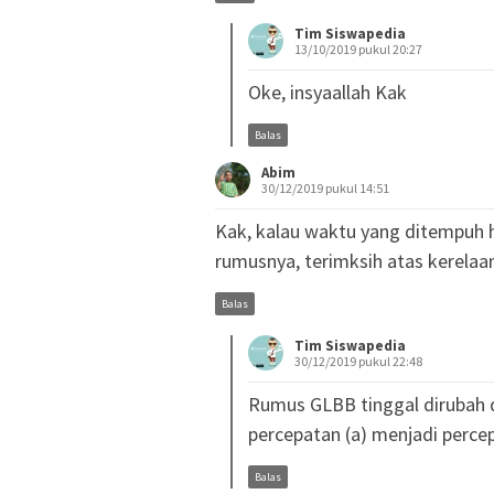
Tim Siswapedia
13/10/2019 pukul 20:27
Oke, insyaallah Kak
Balas
Abim
30/12/2019 pukul 14:51
Kak, kalau waktu yang ditempuh 
rumusnya, terimksih atas kerela
Balas
Tim Siswapedia
30/12/2019 pukul 22:48
Rumus GLBB tinggal dirubah dik
percepatan (a) menjadi perce
Balas