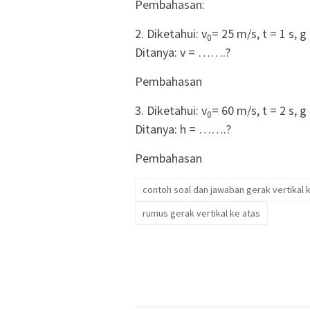
Pembahasan:
2. Diketahui: v
= 25 m/s, t = 1 s, 
0
Ditanya: v = …….?
Pembahasan
3. Diketahui: v
= 60 m/s, t = 2 s, 
0
Ditanya: h = …….?
Pembahasan
contoh soal dan jawaban gerak vertikal 
rumus gerak vertikal ke atas