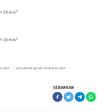
2
g = 10 m/s
2
g = 10 m/s
ke atas
persamaan gerak vertikal ke atas
SEBARKAN