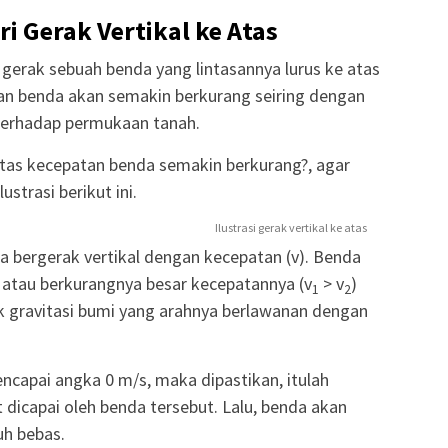
ri Gerak Vertikal ke Atas
 gerak sebuah benda yang lintasannya lurus ke atas
atan benda akan semakin berkurang seiring dengan
terhadap permukaan tanah.
atas kecepatan benda semakin berkurang?, agar
ustrasi berikut ini.
Ilustrasi gerak vertikal ke atas
 bergerak vertikal dengan kecepatan (v). Benda
atau berkurangnya besar kecepatannya (v
> v
)
1
2
k gravitasi bumi yang arahnya berlawanan dengan
ncapai angka 0 m/s, maka dipastikan, itulah
icapai oleh benda tersebut. Lalu, benda akan
uh bebas.