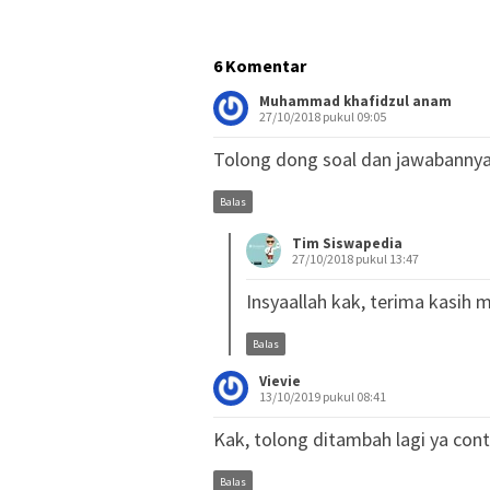
6 Komentar
Muhammad khafidzul anam
27/10/2018 pukul 09:05
Tolong dong soal dan jawabannya 
Balas
Tim Siswapedia
27/10/2018 pukul 13:47
Insyaallah kak, terima kasih
Balas
Vievie
13/10/2019 pukul 08:41
Kak, tolong ditambah lagi ya con
Balas