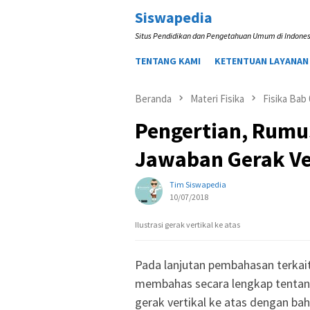
Loncat
Siswapedia
ke
Situs Pendidikan dan Pengetahuan Umum di Indones
konten
TENTANG KAMI
KETENTUAN LAYANAN
Beranda
Materi Fisika
Fisika Bab
Pengertian, Rumu
Jawaban Gerak Ver
Tim Siswapedia
10/07/2018
Ilustrasi gerak vertikal ke atas
Pada lanjutan pembahasan terkai
membahas secara lengkap tentang
gerak vertikal ke atas dengan ba