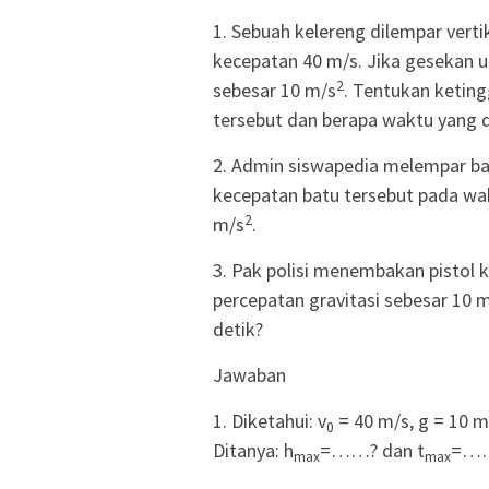
1. Sebuah kelereng dilempar vert
kecepatan 40 m/s. Jika gesekan u
2
sebesar 10 m/s
. Tentukan ketin
tersebut dan berapa waktu yang
2. Admin siswapedia melempar ba
kecepatan batu tersebut pada wakt
2
m/s
.
3. Pak polisi menembakan pistol 
percepatan gravitasi sebesar 10 
detik?
Jawaban
1. Diketahui: v
= 40 m/s, g = 10 m
0
Ditanya: h
=……? dan t
=……
max
max