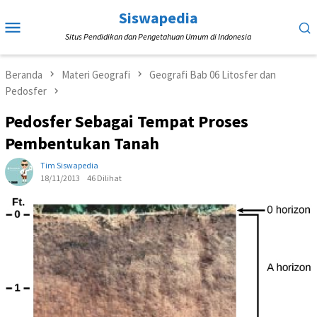
Loncat
Siswapedia
Menu
ke
Situs Pendidikan dan Pengetahuan Umum di Indonesia
Mobile
konten
Beranda
Materi Geografi
Geografi Bab 06 Litosfer dan
Pedosfer
Pedosfer Sebagai Tempat Proses
Pembentukan Tanah
Tim Siswapedia
18/11/2013
46 Dilihat