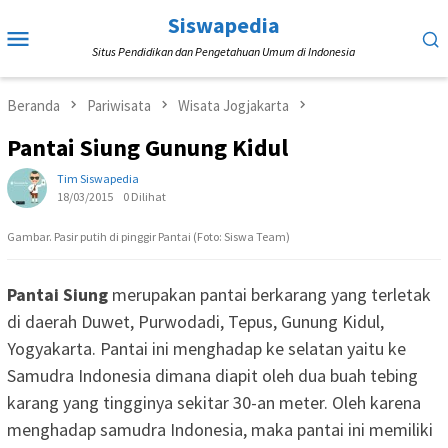
Loncat
Siswapedia
Menu
ke
Situs Pendidikan dan Pengetahuan Umum di Indonesia
Mobile
konten
Beranda
Pariwisata
Wisata Jogjakarta
Pantai Siung Gunung Kidul
Tim Siswapedia
18/03/2015
0 Dilihat
Gambar. Pasir putih di pinggir Pantai (Foto: Siswa Team)
Pantai Siung
merupakan pantai berkarang yang terletak
di daerah Duwet, Purwodadi, Tepus, Gunung Kidul,
Yogyakarta. Pantai ini menghadap ke selatan yaitu ke
Samudra Indonesia dimana diapit oleh dua buah tebing
karang yang tingginya sekitar 30-an meter. Oleh karena
menghadap samudra Indonesia, maka pantai ini memiliki