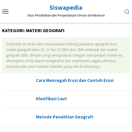
Loncat
Siswapedia
Menu
ke
Situs Pendidikan dan Pengetahuan Umum di Indonesia
Mobile
konten
KATEGORI:
MATERI GEOGRAFI
Pada bab ini Anda akan mempelajari tentang pelajaran geografi atau
materi geografi kelas 10, 11 dan 12 SMA atau SMK sederajat dan materi
geografi utbk, sbmptn yang sering keluar. Dengan mempelajari materi ini,
diharapkan Anda dapat mengetahui dan memahami segala aktivitas
manusia dan alam beserta interaksi yang ada di dalamnya.
Cara Mencegah Erosi dan Contoh Erosi
Klasifikasi Laut
Metode Penelitian Geografi