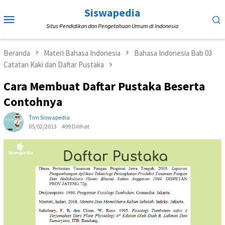
Loncat
Siswapedia
Menu
ke
Situs Pendidikan dan Pengetahuan Umum di Indonesia
Mobile
konten
Beranda
Materi Bahasa Indonesia
Bahasa Indonesia Bab 03
Catatan Kaki dan Daftar Pustaka
Cara Membuat Daftar Pustaka Beserta
Contohnya
Tim Siswapedia
05/02/2013
499 Dilihat