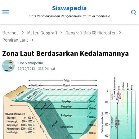
Loncat
Siswapedia
Menu
ke
Situs Pendidikan dan Pengetahuan Umum di Indonesia
Mobile
konten
Beranda
Materi Geografi
Geografi Bab 08 Hidrosfer
Perairan Laut
Zona Laut Berdasarkan Kedalamannya
Tim Siswapedia
19/10/2013
333 Dilihat