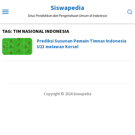
Loncat
Siswapedia
Menu
ke
Situs Pendidikan dan Pengetahuan Umum di Indonesia
Mobile
konten
TAG:
TIM NASIONAL INDONESIA
Prediksi Susunan Pemain Timnas Indonesia
U23 melawan Korsel
Copyright © 2024 Siswapedia