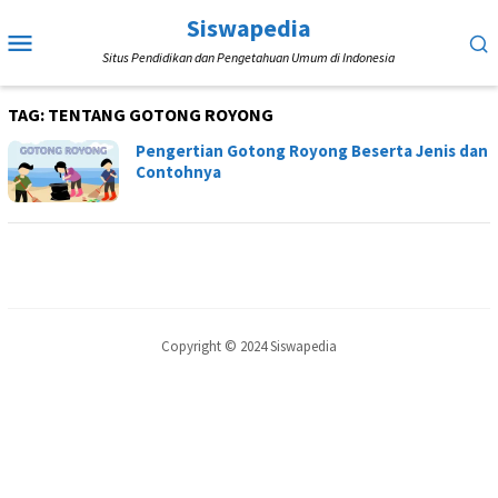
Loncat
Siswapedia
Menu
ke
Situs Pendidikan dan Pengetahuan Umum di Indonesia
Mobile
konten
TAG:
TENTANG GOTONG ROYONG
Pengertian Gotong Royong Beserta Jenis dan
Contohnya
Copyright © 2024 Siswapedia