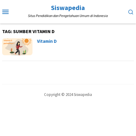
Loncat
Siswapedia
Menu
ke
Situs Pendidikan dan Pengetahuan Umum di Indonesia
Mobile
konten
TAG:
SUMBER VITAMIN D
Vitamin D
Copyright © 2024 Siswapedia