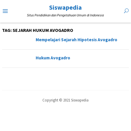
Loncat
Siswapedia
Menu
ke
Situs Pendidikan dan Pengetahuan Umum di Indonesia
Mobile
konten
TAG:
SEJARAH HUKUM AVOGADRO
Mempelajari Sejarah Hipotesis Avogadro
Hukum Avogadro
Copyright © 2021 Siswapedia