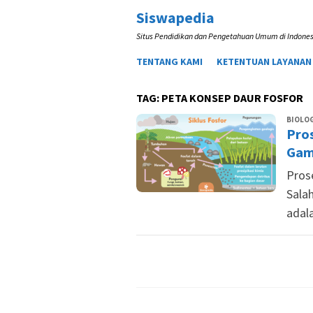
Loncat
Siswapedia
ke
Situs Pendidikan dan Pengetahuan Umum di Indones
konten
TENTANG KAMI
KETENTUAN LAYANAN
TAG:
PETA KONSEP DAUR FOSFOR
BIOLOG
Pros
Gam
Pros
Salah
adala