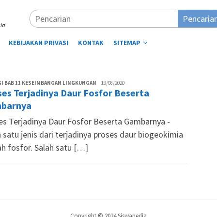
Pencaria
ia
KEBIJAKAN PRIVASI
KONTAK
SITEMAP
Desi
I BAB 11 KESEIMBANGAN LINGKUNGAN
19/08/2020
es Terjadinya Daur Fosfor Beserta
Lestari
barnya
es Terjadinya Daur Fosfor Beserta Gambarnya -
 satu jenis dari terjadinya proses daur biogeokimia
h fosfor. Salah satu […]
Copyright © 2024 Siswapedia