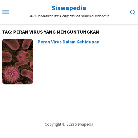
Loncat
Siswapedia
Menu
ke
Situs Pendidikan dan Pengetahuan Umum di Indonesia
Mobile
konten
TAG:
PERAN VIRUS YANG MENGUNTUNGKAN
Peran Virus Dalam Kehidupan
Copyright © 2023 Siswapedia