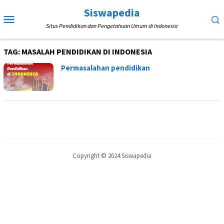
Loncat
Siswapedia
Menu
ke
Situs Pendidikan dan Pengetahuan Umum di Indonesia
Mobile
konten
TAG:
MASALAH PENDIDIKAN DI INDONESIA
Permasalahan pendidikan
Copyright © 2024 Siswapedia