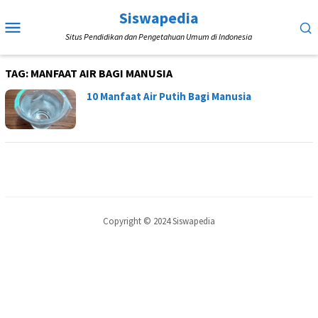
Loncat
Siswapedia
Menu
ke
Situs Pendidikan dan Pengetahuan Umum di Indonesia
Mobile
konten
TAG:
MANFAAT AIR BAGI MANUSIA
10 Manfaat Air Putih Bagi Manusia
Copyright © 2024 Siswapedia