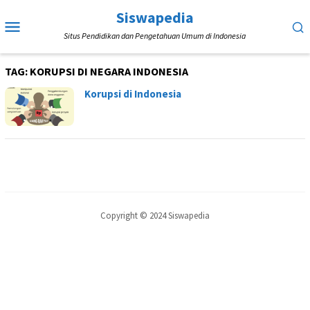
Loncat
Siswapedia
Menu
ke
Situs Pendidikan dan Pengetahuan Umum di Indonesia
Mobile
konten
TAG:
KORUPSI DI NEGARA INDONESIA
Korupsi di Indonesia
Copyright © 2024 Siswapedia