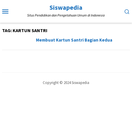
Loncat
Siswapedia
Menu
ke
Situs Pendidikan dan Pengetahuan Umum di Indonesia
Mobile
konten
TAG:
KARTUN SANTRI
Membuat Kartun Santri Bagian Kedua
Copyright © 2024 Siswapedia