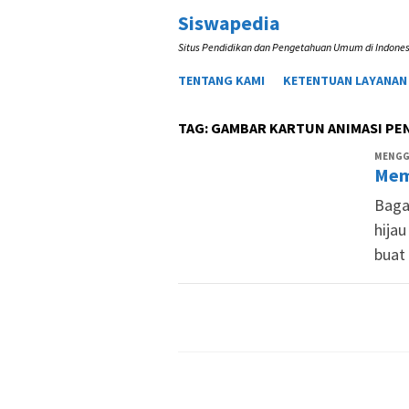
Loncat
Siswapedia
ke
Situs Pendidikan dan Pengetahuan Umum di Indones
konten
TENTANG KAMI
KETENTUAN LAYANAN
TAG:
GAMBAR KARTUN ANIMASI PE
MENGG
Mem
Baga
hija
buat