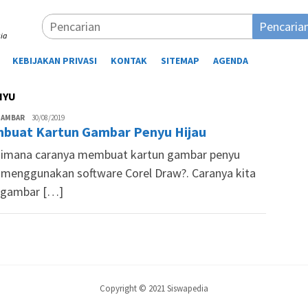
Pencaria
ia
KEBIJAKAN PRIVASI
KONTAK
SITEMAP
AGENDA
NYU
AMBAR
Tim
30/08/2019
buat Kartun Gambar Penyu Hijau
Siswapedia
imana caranya membuat kartun gambar penyu
u menggunakan software Corel Draw?. Caranya kita
 gambar […]
Copyright © 2021 Siswapedia