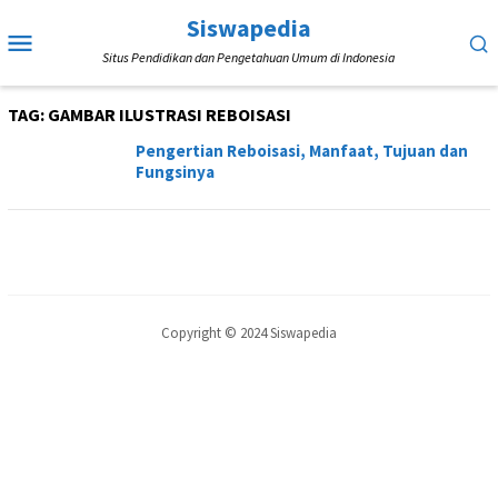
Loncat
Siswapedia
Menu
ke
Situs Pendidikan dan Pengetahuan Umum di Indonesia
Mobile
konten
TAG:
GAMBAR ILUSTRASI REBOISASI
Pengertian Reboisasi, Manfaat, Tujuan dan
Fungsinya
Copyright © 2024 Siswapedia