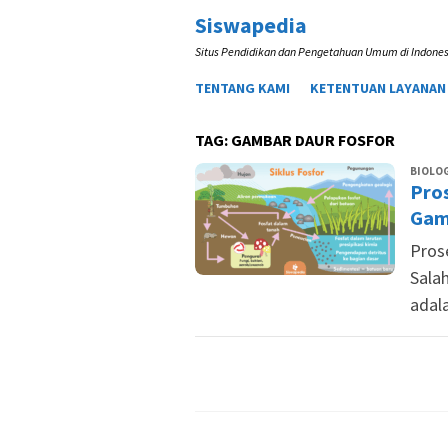
Loncat
Siswapedia
ke
Situs Pendidikan dan Pengetahuan Umum di Indones
konten
TENTANG KAMI
KETENTUAN LAYANAN
TAG:
GAMBAR DAUR FOSFOR
BIOLOG
Pros
Gam
Pros
Salah
adala