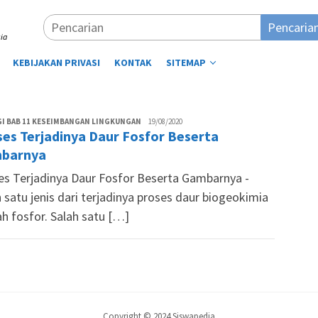
Pencaria
ia
KEBIJAKAN PRIVASI
KONTAK
SITEMAP
Desi
I BAB 11 KESEIMBANGAN LINGKUNGAN
19/08/2020
es Terjadinya Daur Fosfor Beserta
Lestari
barnya
es Terjadinya Daur Fosfor Beserta Gambarnya -
 satu jenis dari terjadinya proses daur biogeokimia
h fosfor. Salah satu […]
Copyright © 2024 Siswapedia