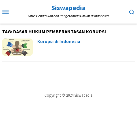
Loncat
Siswapedia
Menu
ke
Situs Pendidikan dan Pengetahuan Umum di Indonesia
Mobile
konten
TAG:
DASAR HUKUM PEMBERANTASAN KORUPSI
Korupsi di Indonesia
Copyright © 2024 Siswapedia