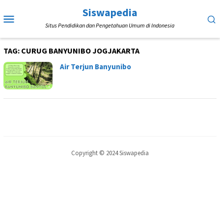
Loncat
Siswapedia
Menu
ke
Situs Pendidikan dan Pengetahuan Umum di Indonesia
Mobile
konten
TAG:
CURUG BANYUNIBO JOGJAKARTA
Air Terjun Banyunibo
Copyright © 2024 Siswapedia