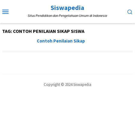
Loncat
Siswapedia
Menu
ke
Situs Pendidikan dan Pengetahuan Umum di Indonesia
Mobile
konten
TAG:
CONTOH PENILAIAN SIKAP SISWA
Contoh Penilaian Sikap
Copyright © 2024 Siswapedia