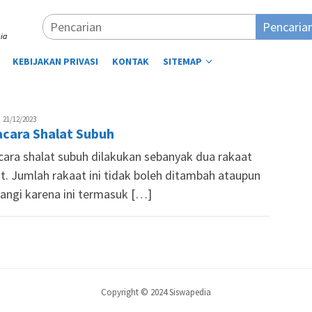
Pencaria
ia
KEBIJAKAN PRIVASI
KONTAK
SITEMAP
im
21/12/2023
acara Shalat Subuh
iswapedia
cara shalat subuh dilakukan sebanyak dua rakaat
at. Jumlah rakaat ini tidak boleh ditambah ataupun
rangi karena ini termasuk […]
Copyright © 2024 Siswapedia