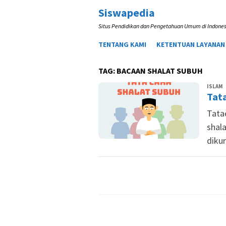
Loncat
Siswapedia
ke
Situs Pendidikan dan Pengetahuan Umum di Indones
konten
TENTANG KAMI
KETENTUAN LAYANAN
TAG:
BACAAN SHALAT SUBUH
T
ISLAM
Tat
S
Tata
shal
diku