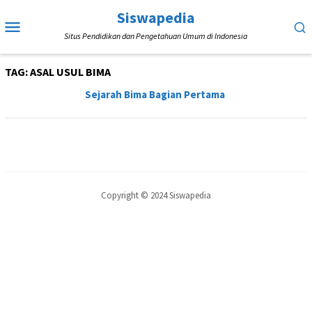
Loncat
Siswapedia
Menu
ke
Situs Pendidikan dan Pengetahuan Umum di Indonesia
Mobile
konten
TAG:
ASAL USUL BIMA
Sejarah Bima Bagian Pertama
Copyright © 2024 Siswapedia