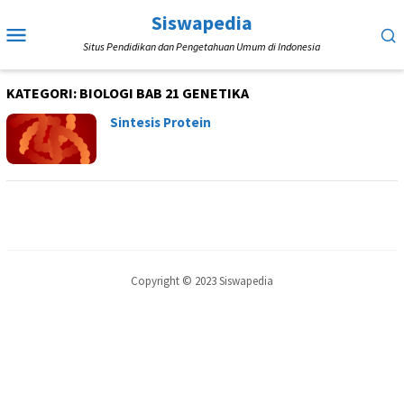
Loncat
Siswapedia
Menu
ke
Situs Pendidikan dan Pengetahuan Umum di Indonesia
Mobile
konten
KATEGORI:
BIOLOGI BAB 21 GENETIKA
Sintesis Protein
Copyright © 2023 Siswapedia