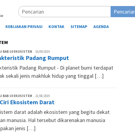
Pencaria
ia
KEBIJAKAN PRIVASI
KONTAK
SITEMAP
AGENDA
STEM
Desi
I BAB 10 EKOSISTEM
16/09/2019
akteristik Padang Rumput
Lestari
kteristik Padang Rumput - Di planet bumi terdapat
ak sekali jenis makhluk hidup yang tinggal […]
Desi
I BAB 10 EKOSISTEM
21/08/2019
-Ciri Ekosistem Darat
Lestari
istem darat adalah ekosistem yang begitu dekat
an manusia. Hal tersebut dikarenakan manusia
pakan jenis […]