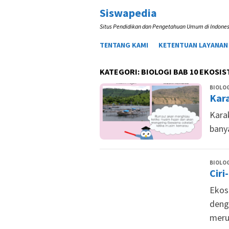
Loncat
Siswapedia
ke
Situs Pendidikan dan Pengetahuan Umum di Indones
konten
TENTANG KAMI
KETENTUAN LAYANAN
KATEGORI:
BIOLOGI BAB 10 EKOSI
BIOLOG
Kar
Kara
bany
BIOLOG
Ciri
Ekos
deng
meru