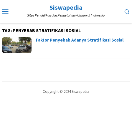
Loncat
Siswapedia
Menu
ke
Situs Pendidikan dan Pengetahuan Umum di Indonesia
Mobile
konten
TAG:
PENYEBAB STRATIFIKASI SOSIAL
Faktor Penyebab Adanya Stratifikasi Sosial
Copyright © 2024 Siswapedia