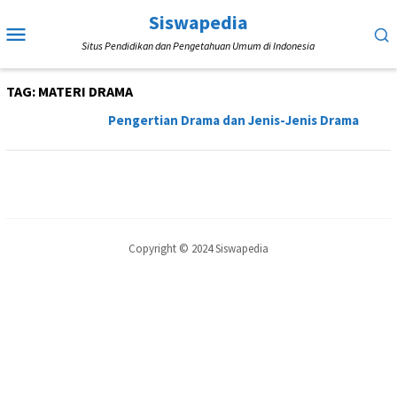
Loncat
Siswapedia
Menu
ke
Situs Pendidikan dan Pengetahuan Umum di Indonesia
Mobile
konten
TAG:
MATERI DRAMA
Pengertian Drama dan Jenis-Jenis Drama
Copyright © 2024 Siswapedia