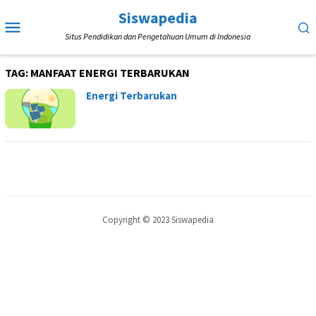
Loncat
Siswapedia
Menu
ke
Situs Pendidikan dan Pengetahuan Umum di Indonesia
Mobile
konten
TAG:
MANFAAT ENERGI TERBARUKAN
Energi Terbarukan
Copyright © 2023 Siswapedia