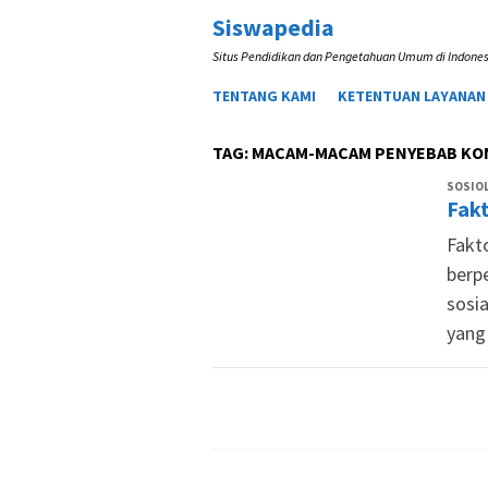
Loncat
Siswapedia
ke
Situs Pendidikan dan Pengetahuan Umum di Indones
konten
TENTANG KAMI
KETENTUAN LAYANAN
TAG:
MACAM-MACAM PENYEBAB KON
SOSIOL
Fakt
Fakt
berp
sosi
yang