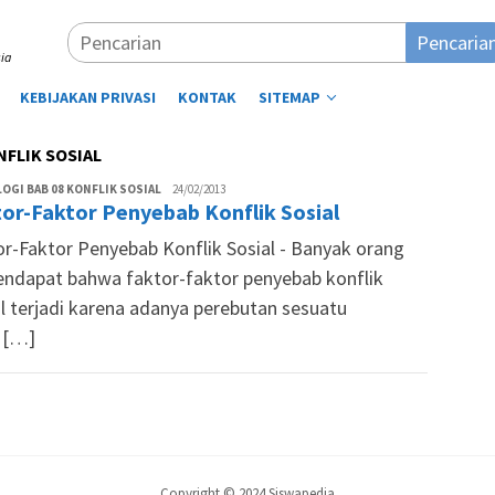
Pencaria
ia
KEBIJAKAN PRIVASI
KONTAK
SITEMAP
FLIK SOSIAL
Tim
OGI BAB 08 KONFLIK SOSIAL
24/02/2013
or-Faktor Penyebab Konflik Sosial
Siswapedia
or-Faktor Penyebab Konflik Sosial - Banyak orang
endapat bahwa faktor-faktor penyebab konflik
al terjadi karena adanya perebutan sesuatu
 […]
Copyright © 2024 Siswapedia