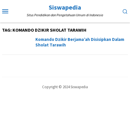
Loncat
Siswapedia
Menu
ke
Situs Pendidikan dan Pengetahuan Umum di Indonesia
Mobile
konten
TAG:
KOMANDO DZIKIR SHOLAT TARAWIH
Komando Dzikir Berjama’ah Disisipkan Dalam
Sholat Tarawih
Copyright © 2024 Siswapedia