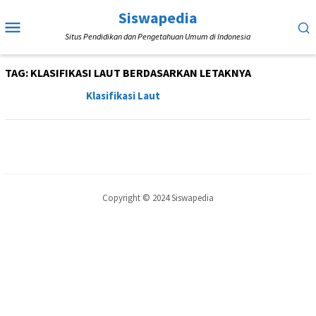
Loncat
Siswapedia
Menu
ke
Situs Pendidikan dan Pengetahuan Umum di Indonesia
Mobile
konten
TAG:
KLASIFIKASI LAUT BERDASARKAN LETAKNYA
Klasifikasi Laut
Copyright © 2024 Siswapedia