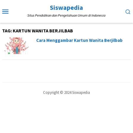
Loncat
Siswapedia
Menu
ke
Situs Pendidikan dan Pengetahuan Umum di Indonesia
Mobile
konten
TAG:
KARTUN WANITA BERJILBAB
Cara Menggambar Kartun Wanita Berjilbab
Copyright © 2024 Siswapedia