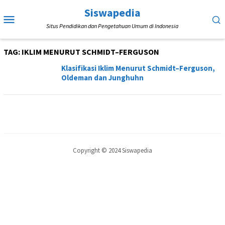
Loncat
Siswapedia
Menu
ke
Situs Pendidikan dan Pengetahuan Umum di Indonesia
Mobile
konten
TAG:
IKLIM MENURUT SCHMIDT–FERGUSON
Klasifikasi Iklim Menurut Schmidt–Ferguson,
Oldeman dan Junghuhn
Copyright © 2024 Siswapedia