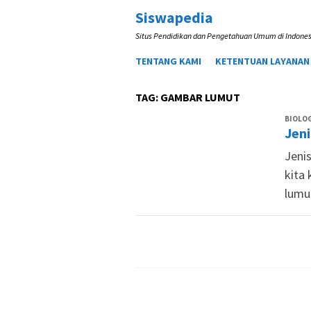
Loncat
Siswapedia
ke
Situs Pendidikan dan Pengetahuan Umum di Indones
konten
TENTANG KAMI
KETENTUAN LAYANAN
TAG:
GAMBAR LUMUT
BIOLOG
Jen
Jeni
kita
lumu