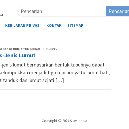
Pencaria
ia
KEBIJAKAN PRIVASI
KONTAK
SITEMAP
Tim
I BAB 08 DUNIA TUMBUHAN
01/05/2015
is-Jenis Lumut
Siswapedia
s-jenis lumut berdasarkan bentuk tubuhnya dapat
 kelompokkan menjadi tiga macam yaitu lumut hati,
t tanduk dan lumut sejati […]
Copyright © 2024 Siswapedia