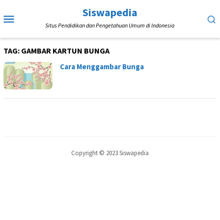
Loncat
Siswapedia
Menu
ke
Situs Pendidikan dan Pengetahuan Umum di Indonesia
Mobile
konten
TAG:
GAMBAR KARTUN BUNGA
Cara Menggambar Bunga
Copyright © 2023 Siswapedia