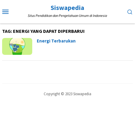
Loncat
Siswapedia
Menu
ke
Situs Pendidikan dan Pengetahuan Umum di Indonesia
Mobile
konten
TAG:
ENERGI YANG DAPAT DIPERBARUI
Energi Terbarukan
Copyright © 2023 Siswapedia