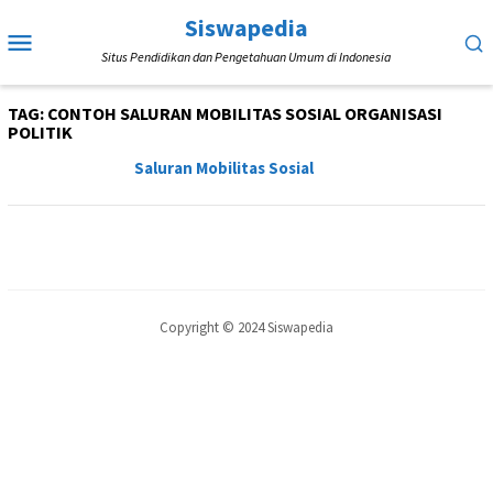
Loncat
Siswapedia
Menu
ke
Situs Pendidikan dan Pengetahuan Umum di Indonesia
Mobile
konten
TAG:
CONTOH SALURAN MOBILITAS SOSIAL ORGANISASI
POLITIK
Saluran Mobilitas Sosial
Copyright © 2024 Siswapedia