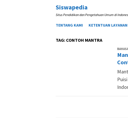
Loncat
Siswapedia
ke
Situs Pendidikan dan Pengetahuan Umum di Indones
konten
TENTANG KAMI
KETENTUAN LAYANAN
TAG:
CONTOH MANTRA
BAHASA
Mant
Con
Mantr
Puisi
Indo