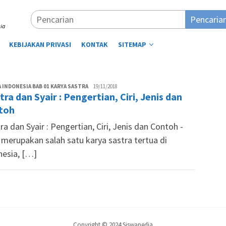
Pencaria
ia
KEBIJAKAN PRIVASI
KONTAK
SITEMAP
Lutfi
 INDONESIA BAB 01 KARYA SASTRA
19/11/2018
ra dan Syair : Pengertian, Ciri, Jenis dan
Aminuddin
toh
a dan Syair : Pengertian, Ciri, Jenis dan Contoh -
 merupakan salah satu karya sastra tertua di
nesia, […]
Copyright © 2024 Siswapedia