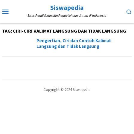
Loncat
Siswapedia
Menu
ke
Situs Pendidikan dan Pengetahuan Umum di Indonesia
Mobile
konten
TAG:
CIRI-CIRI KALIMAT LANGSUNG DAN TIDAK LANGSUNG
Pengertian, Ciri dan Contoh Kalimat
Langsung dan Tidak Langsung
Copyright © 2024 Siswapedia