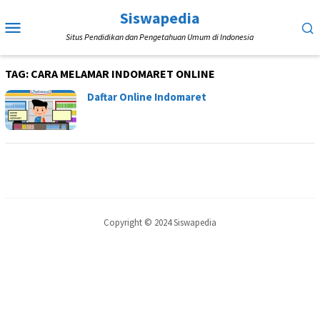
Loncat
Siswapedia
Menu
ke
Situs Pendidikan dan Pengetahuan Umum di Indonesia
Mobile
konten
TAG:
CARA MELAMAR INDOMARET ONLINE
Daftar Online Indomaret
Copyright © 2024 Siswapedia