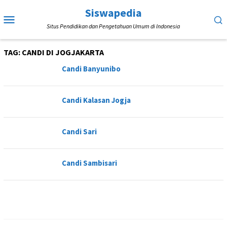
Loncat
Siswapedia
Menu
ke
Situs Pendidikan dan Pengetahuan Umum di Indonesia
Mobile
konten
TAG:
CANDI DI JOGJAKARTA
Candi Banyunibo
Candi Kalasan Jogja
Candi Sari
Candi Sambisari