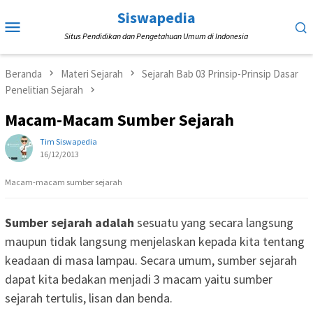
Loncat
Siswapedia
Menu
ke
Situs Pendidikan dan Pengetahuan Umum di Indonesia
Mobile
konten
Beranda
Materi Sejarah
Sejarah Bab 03 Prinsip-Prinsip Dasar
Penelitian Sejarah
Macam-Macam Sumber Sejarah
Tim Siswapedia
16/12/2013
Macam-macam sumber sejarah
Sumber sejarah adalah
sesuatu yang secara langsung
maupun tidak langsung menjelaskan kepada kita tentang
keadaan di masa lampau. Secara umum, sumber sejarah
dapat kita bedakan menjadi 3 macam yaitu sumber
sejarah tertulis, lisan dan benda.