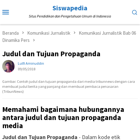
Loncat
Siswapedia
Menu
ke
Situs Pendidikan dan Pengetahuan Umum di Indonesia
Mobile
konten
Beranda
Komunikasi Jurnalistik
Komunikasi Jurnalistik Bab 06
Dinamika Pers
Judul dan Tujuan Propaganda
Lutfi Aminuddin
09/05/2018
Gambar. Contoh judul dan tujuan propaganda dari media tribunnews dengan cara
membuat judul berita yang panjang dan membuat pembaca penasaran
(TribunNews)
Memahami bagaimana hubungannya
antara judul dan tujuan propaganda
media
Judul dan Tujuan Propaganda
- Dalam kode etik