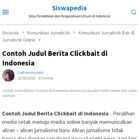
Loncat
Siswapedia
Menu
ke
Situs Pendidikan dan Pengetahuan Umum di Indonesia
Mobile
konten
Beranda
Komunikasi Jurnalistik
Komunikasi Jurnalistik Bab 41
Jurnalistik Online
Contoh Judul Berita Clickbait di
Indonesia
Lutfi Aminuddin
22/09/2018
33 Dilihat
Contoh Judul Berita Clickbait di Indonesia diantaranya judul media online dan video
youtube
Contoh Judul Berita Clickbait di Indonesia
- Peralihan
media cetak menuju media online banyak memunculkan
aliran – aliran jurnalisme baru. Aliran jurnalisme tidak
hanya diisi dengan jurnalisme gaya staright news, tapi kini