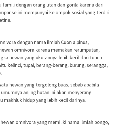
 famili dengan orang utan dan gorila karena dari
panse ini mempunyai kelompok sosial yang terdiri
etina.
nivora dengan nama ilmiah Cuon alpinus,
 hewan omnivora karena memakan rerumputan,
gsa hewan yang ukurannya lebih kecil dari tubuh
itu kelinci, tupai, berang-berang, burung, serangga,
.
 satu hewan yang tergolong buas, sebab apabila
, umumnya anjing hutan ini akan menyerang
makhluk hidup yang lebih kecil darinya.
hewan omnivora yang memiliki nama ilmiah pongo,