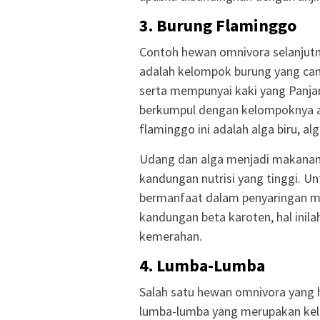
3. Burung Flaminggo
Contoh hewan omnivora selanjutn
adalah kelompok burung yang ca
serta mempunyai kaki yang Panjan
berkumpul dengan kelompoknya ak
flaminggo ini adalah alga biru, alg
Udang dan alga menjadi makanan 
kandungan nutrisi yang tinggi. Un
bermanfaat dalam penyaringan mak
kandungan beta karoten, hal ini
kemerahan.
4. Lumba-Lumba
Salah satu hewan omnivora yang h
lumba-lumba yang merupakan kel