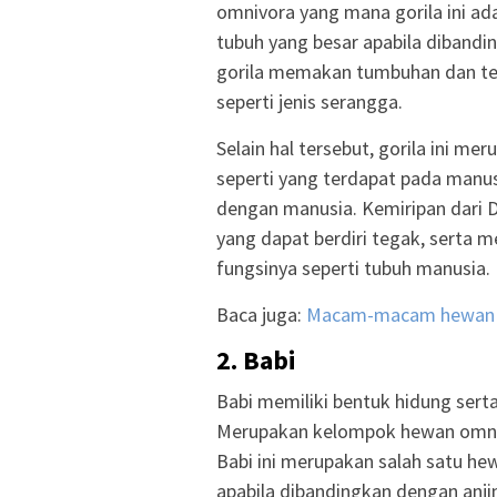
omnivora yang mana gorila ini ada
tubuh yang besar apabila dibandi
gorila memakan tumbuhan dan te
seperti jenis serangga.
Selain hal tersebut, gorila ini 
seperti yang terdapat pada manus
dengan manusia. Kemiripan dari D
yang dapat berdiri tegak, serta
fungsinya seperti tubuh manusia.
Baca juga:
Macam-macam hewan a
2. Babi
Babi memiliki bentuk hidung serta
Merupakan kelompok hewan omni
Babi ini merupakan salah satu he
apabila dibandingkan dengan anjin