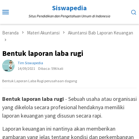
Loncat
Siswapedia
Menu
ke
Situs Pendidikan dan Pengetahuan Umum di Indonesia
Mobile
konten
Beranda
Materi Akuntansi
Akuntansi Bab Laporan Keuangan
Bentuk laporan laba rugi
Tim Siswapedia
14/09/2021
Dibaca: 596 kali
Bentuk Laporan Laba Rugi perusahaan dagang
Bentuk laporan laba rugi
- Sebuah usaha atau organisasi
yang dikelola secara profesional hendaknya memiliki
laporan keuangan yang disusun secara rapi.
Laporan keuangan ini nantinya akan memberikan
gambaran yang jelas tentang kondisi dan perkembangan